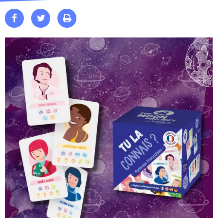


