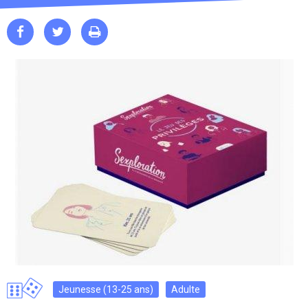



Jeunesse (13-25 ans)
Adulte