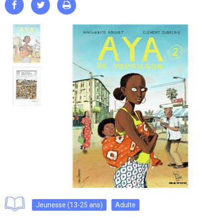



Jeunesse (13-25 ans)
Adulte