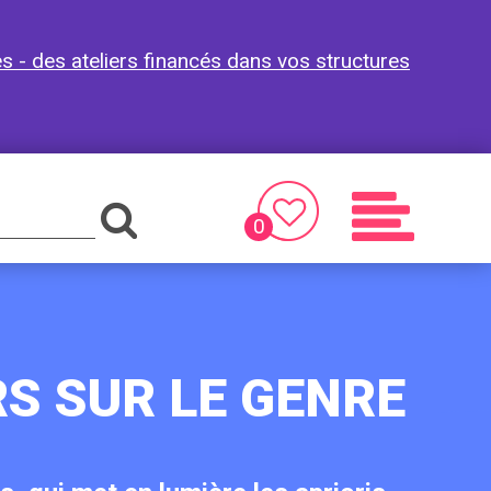
es - des ateliers financés dans vos structures
0
Favoris
Menu
RS SUR LE GENRE