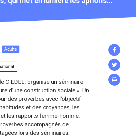
, qui met en lumière les aprioris...
Adulte


national

 le CIEDEL, organise un séminaire
ure d'une construction sociale ». Un
ur des proverbes avec l'objectif
 habitudes et des croyances, les
e et les rapports femme-homme.
e proverbes accompagnés de
tagées lors des séminaires.