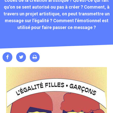
codes de la création artistique ? Qu’est-ce qui fait
qu’on se sent autorisé ou pas à créer ? Comment, à
travers un projet artistique, on peut transmettre un
message sur l’égalité ? Comment l’émotionnel est
utilisé pour faire passer ce message ?


