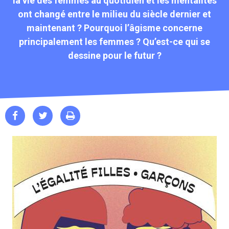
la vie des femmes au quotidien et les mentalités
ont changé entre le milieu du siècle dernier et
maintenant ? Pourquoi l’âgisme concerne
principalement les femmes ? Qu’est-ce qui se
dessine pour le futur ?


