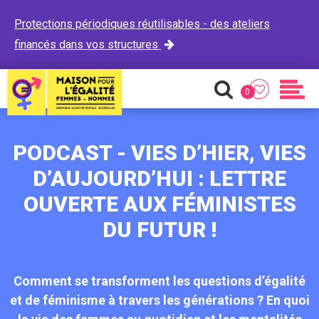
Protections périodiques réutilisables - des ateliers
financés dans vos structures

0
Favoris
Recherche
Men
PODCAST - VIES D’HIER, VIES
D’AUJOURD’HUI : LETTRE
OUVERTE AUX FÉMINISTES
DU FUTUR !
Comment se transforment les questions d’égalité
et de féminisme à travers les générations ? En quoi