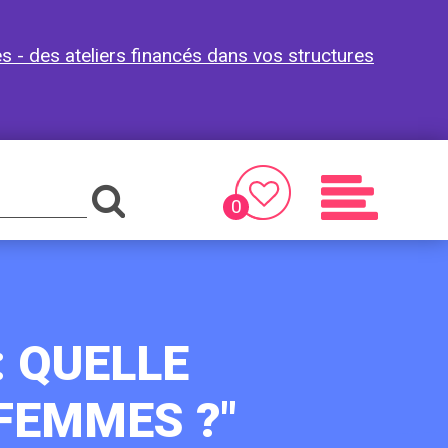
es - des ateliers financés dans vos structures
0
Favoris
Menu
: QUELLE
FEMMES ?"