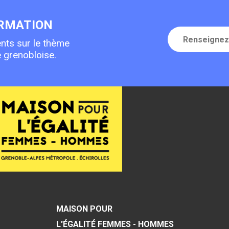
ORMATION
Renseignez
nts sur le thème
votre
 grenobloise.
adresse
e-
mail
MAISON POUR
L'ÉGALITÉ FEMMES - HOMMES