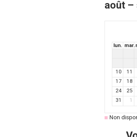
août –
lun.
mar.
10
11
17
18
24
25
31
1
Non dispon
Vo