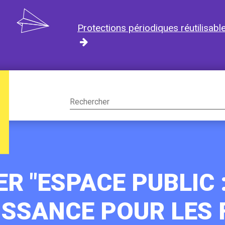
Protections périodiques réutilisabl
Rechercher
sur
le
site
R "ESPACE PUBLIC 
SSANCE POUR LES 