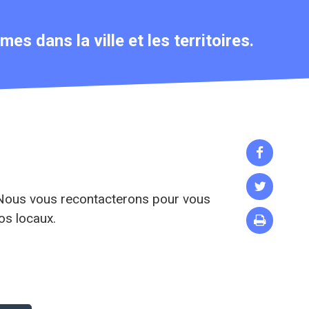
s dans la ville et les territoires.


. Nous vous recontacterons pour vous
os locaux.
