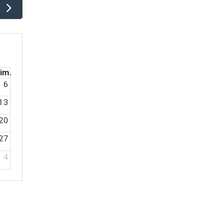
im.
6
13
20
27
4