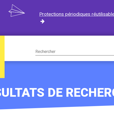
Protections périodiques réutilisabl
Rechercher
sur
le
site
SULTATS DE RECHER