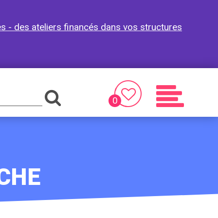
es - des ateliers financés dans vos structures
0
Favoris
Menu
CHE