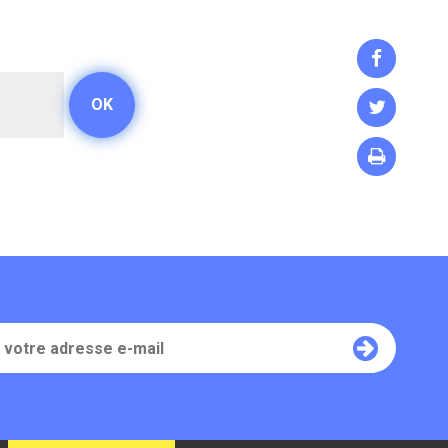


